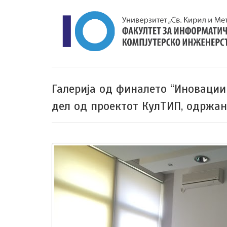
Галерија од финалето “Иноваци
дел од проектот КулТИП, одржа